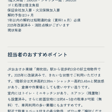
1階天井高：3990㎝・シャッター高：3480㎝
ゴミ処理は借主負担
保証会社加入要・火災保険加入要
解約予告は3ヶ月
1年以内の解約は短期違約金（賃料1ヵ月）必須
2025年改装済み・消防点検がございます
現状有姿
担当者のおすすめポイント
JRおおさか東線「南吹田」駅から徒歩約3分の好立地物件で
す。2025年に改装済みで、きれいな状態でご利用いただけま
す。1階部分は天井高約3.99m・シャッター高約3.48mと開放感
があり、倉庫や作業場としても使いやすい造りです。
室内にはトイレ・ミニキッチンがあり、エアコン（残置物）
も設置済み。さらに前面空地には約4～5台の駐車が可能（無
料）で、車両利用の多い業種にもおすすめです。
駅近で駐車スペース付きの希少物件、ぜひ一度ご検討くださ