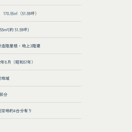
 170.55㎡（51.59坪）
.55m²(約 51.59坪)
骨造陸屋根・地上3階建
82年8月（昭和57年）
業地域
階部分
面空地約4台分有り