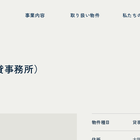
ー
事業内容
取り扱い物件
私たち
（貸事務所）
物件種目
貸
住所
大