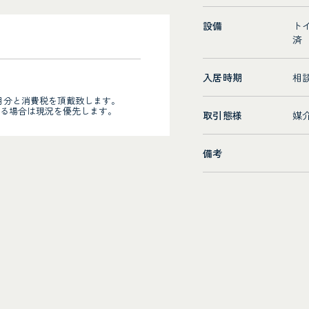
設備
ト
済
入居時期
相
月分と消費税を頂戴致します。
る場合は現況を優先します。
取引態様
媒
備考