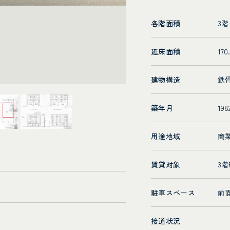
各階面積
3階
延床面積
170
建物構造
鉄
築年月
19
用途地域
商
賃貸対象
3
駐車スペース
前
接道状況