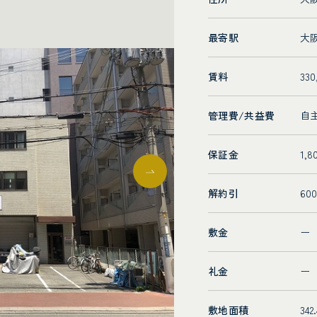
最寄駅
大
賃料
33
管理費/共益費
自
保証金
1,8
解約引
60
敷金
ー
礼金
ー
敷地面積
342