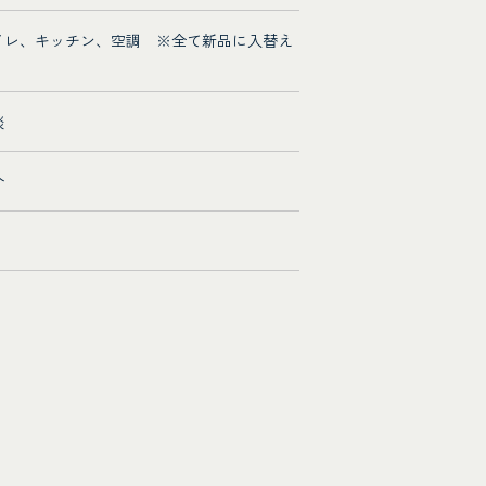
イレ、キッチン、空調 ※全て新品に入替え
談
介