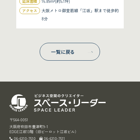
16.89m²(約5.1坪)
延床面積
大阪メトロ御堂筋線「江坂」駅まで徒歩約
アクセス
8分
一覧に戻る
スペース・リ
〒564-0051
大阪府吹田市豊津町9-1
EDGE江坂13階（旧ビーロット江坂ビル）
06-6310-7510
06-6310-7511