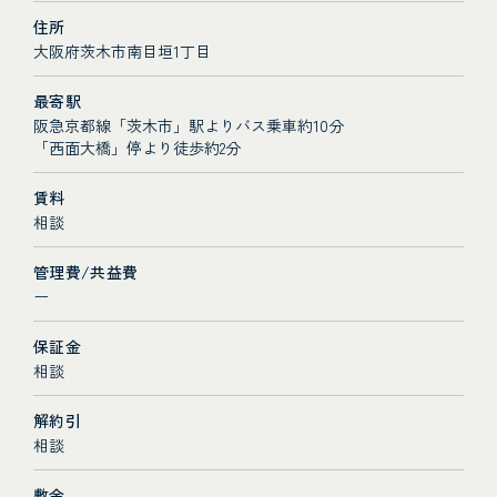
住所
大阪府茨木市南目垣1丁目
最寄駅
阪急京都線「茨木市」駅よりバス乗車約10分
「西面大橋」停より徒歩約2分
賃料
相談
管理費/共益費
ー
保証金
相談
解約引
相談
敷金