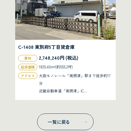
C-1408 東別府5丁目貸倉庫
2,748,240円 (税込)
賃料
1835.40m²(約555.2坪)
延床面積
大阪モノレール「南摂津」駅まで徒歩約17
アクセス
分
近畿自動車道「南摂津」IC…
一覧に戻る