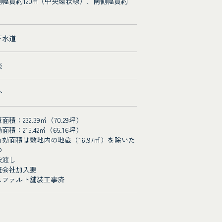
側幅員約120m（中央環状線）、南側幅員約
m
下水道
談
介
面積：232.39㎡（70.29坪）
面積：215.42㎡（65.16坪）
有効面積は敷地内の地蔵（16.97㎡）を除いた
の
状渡し
証会社加入要
スファルト舗装工事済