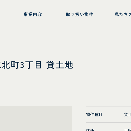
ー
事業内容
取り扱い物件
私たち
若江北町3丁目 貸土地
物件種目
貸
住所
大