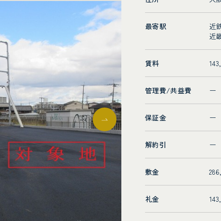
最寄駅
近
近
賃料
14
管理費/共益費
ー
保証金
ー
解約引
ー
敷金
28
礼金
14