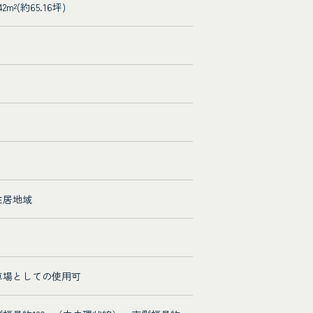
.42m²(約65.16坪)
住居地域
車場としての使用可