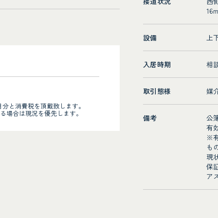
接道状況
西
16
設備
上
入居時期
相
取引態様
媒
月分と消費税を頂戴致します。
る場合は現況を優先します。
備考
公簿
有効
※
も
現
保
ア