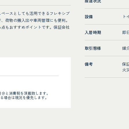
接道状況
スペースとしても活用できるフレキシブ
設備
ト
で、荷物の搬入出や車両管理にも便利。
る点もおすすめポイントです。保証会社
入居時期
即
取引態様
媒
備考
保
火
月分と消費税を頂戴致します。
る場合は現況を優先します。