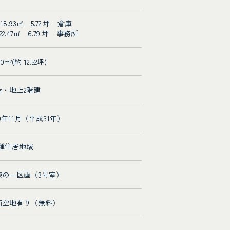
 18.93㎡ 5.72 坪 倉庫
 22.47㎡ 6.79 坪 事務所
40m²(約 12.52坪)
造・地上2階建
19年11月（平成31年）
2種住居地域
棟の一区画（3号室）
面空地有り（無料）