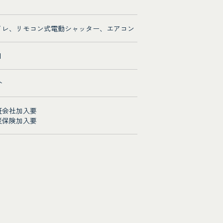
イレ、リモコン式電動シャッター、エアコン
日
介
証会社加入要
災保険加入要