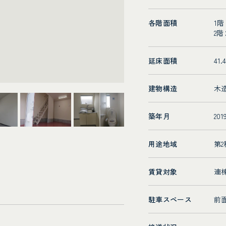
各階面積
1階
2階
延床面積
41.
建物構造
木
築年月
20
用途地域
第
賃貸対象
連
駐車スペース
前