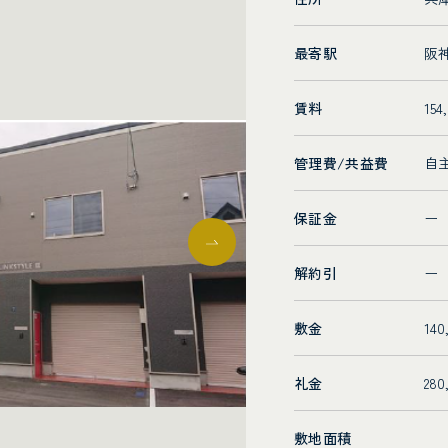
最寄駅
阪
賃料
154
管理費/共益費
自
保証金
ー
解約引
ー
敷金
14
礼金
28
敷地面積