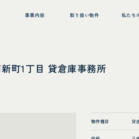
ー
事業内容
取り扱い物件
私たち
瀬南新町1丁目 貸倉庫事務所
物件種目
貸
住所
兵