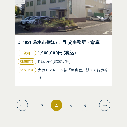
D-1921 茨木市横江2丁目 貸事務所・倉庫
1,980,000円 (税込)
賃料
1195.95m²(約361.77坪)
延床面積
大阪モノレール線「沢良宜」駅まで徒歩約9
アクセス
分
前へ
次へ
3
4
5
6
…
…