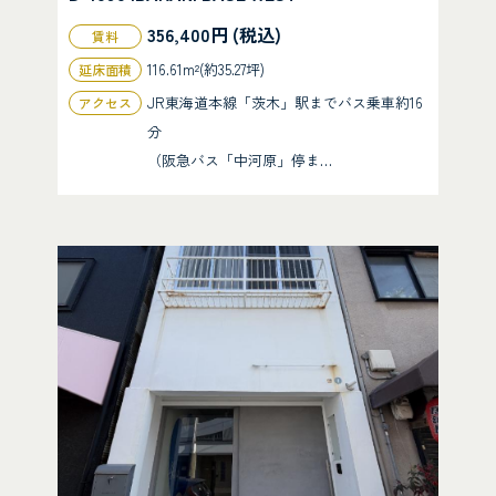
356,400円 (税込)
賃料
116.61m²(約35.27坪)
延床面積
JR東海道本線「茨木」駅までバス乗車約16
アクセス
分
（阪急バス「中河原」停ま…