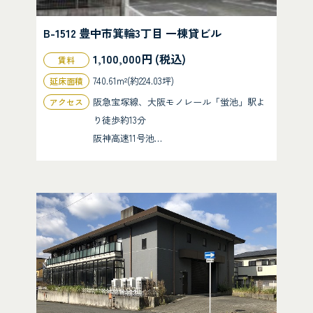
B-1512 豊中市箕輪3丁目 一棟貸ビル
1,100,000円 (税込)
賃料
740.61m²(約224.03坪)
延床面積
阪急宝塚線、大阪モノレール「蛍池」駅よ
アクセス
り徒歩約13分
阪神高速11号池…